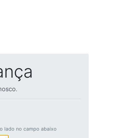
ança
nosco.
ao lado no campo abaixo