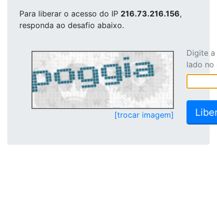
Para liberar o acesso
do IP
216.73.216.156
,
responda ao desafio abaixo.
Digite 
lado no
[trocar imagem]