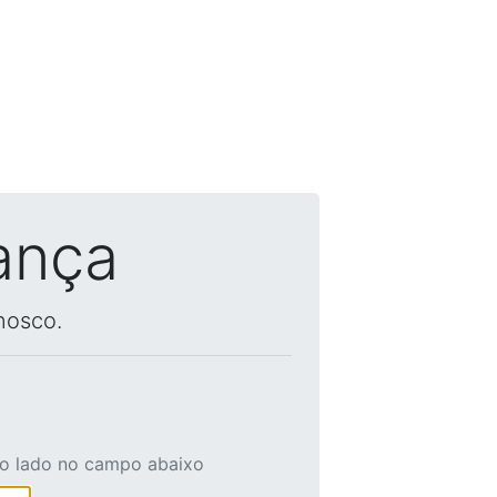
ança
nosco.
ao lado no campo abaixo