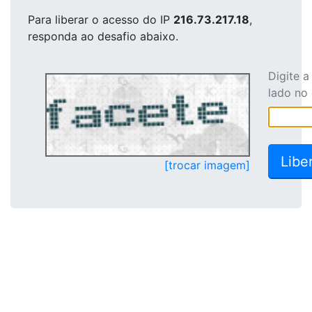
Para liberar o acesso
do IP
216.73.217.18
,
responda ao desafio abaixo.
Digite 
lado no
[trocar imagem]