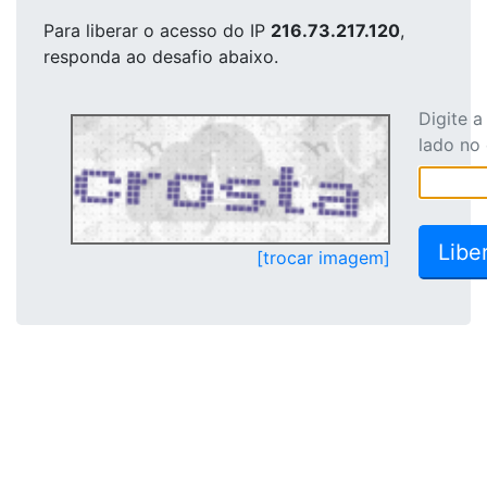
Para liberar o acesso
do IP
216.73.217.120
,
responda ao desafio abaixo.
Digite 
lado no
[trocar imagem]