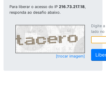
Para liberar o acesso
do IP
216.73.217.18
,
responda ao desafio abaixo.
Digite 
lado no
[trocar imagem]