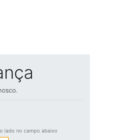
ança
nosco.
ao lado no campo abaixo