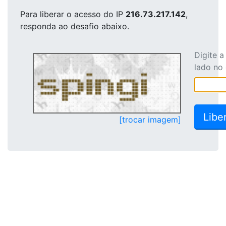
Para liberar o acesso
do IP
216.73.217.142
,
responda ao desafio abaixo.
Digite 
lado no
[trocar imagem]