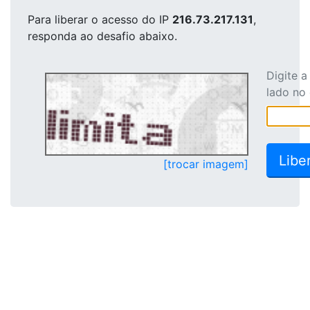
Para liberar o acesso
do IP
216.73.217.131
,
responda ao desafio abaixo.
Digite 
lado no
[trocar imagem]