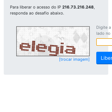
Para liberar o acesso
do IP
216.73.216.248
,
responda ao desafio abaixo.
Digite 
lado no
[trocar imagem]