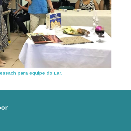
essach para equipe do Lar.
por