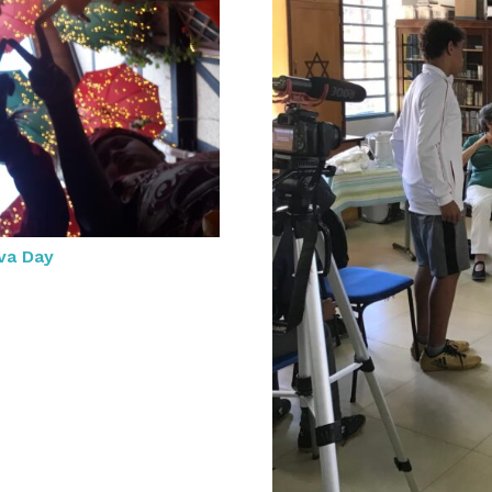
va Day