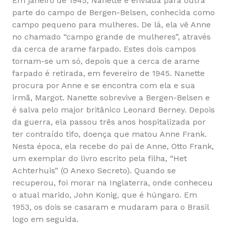
Em janeiro de 1945, Nanette é enviada para outra
parte do campo de Bergen-Belsen, conhecida como
campo pequeno para mulheres. De lá, ela vê Anne
no chamado “campo grande de mulheres”, através
da cerca de arame farpado. Estes dois campos
tornam-se um só, depois que a cerca de arame
farpado é retirada, em fevereiro de 1945. Nanette
procura por Anne e se encontra com ela e sua
irmã, Margot. Nanette sobrevive a Bergen-Belsen e
é salva pelo major britânico Leonard Berney. Depois
da guerra, ela passou três anos hospitalizada por
ter contraído tifo, doença que matou Anne Frank.
Nesta época, ela recebe do pai de Anne, Otto Frank,
um exemplar do livro escrito pela filha, “Het
Achterhuis” (O Anexo Secreto). Quando se
recuperou, foi morar na Inglaterra, onde conheceu
o atual marido, John Konig, que é húngaro. Em
1953, os dois se casaram e mudaram para o Brasil
logo em seguida.