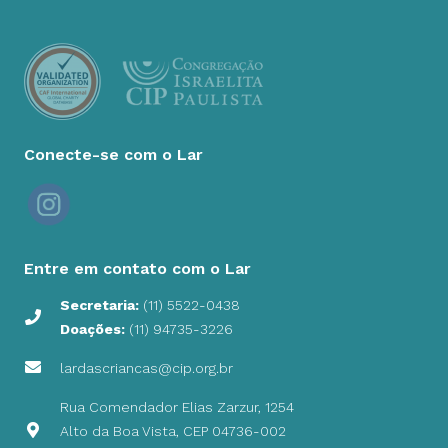
Rua Comendador Elias Zarzur, 1254
Alto da Boa Vista, CEP 04736-002
São Paulo – SP
Sobre o Lar
Nossa História
Transparência
Certificados
Parceiros
Como Atuamos
Serviço de Convivência e Fortalecimento de Vínculos
(SCFV)
Centro para Crianças e Adolescentes (CCA)
Passaporte Para a Vida (PPV)