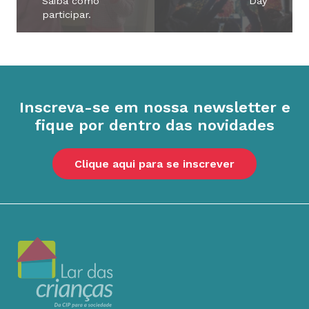
Conecte-se com o Lar
Entre em contato com o Lar
Secretaria:
(11) 5522-0438
Doações:
(11) 94735-3226
lardascriancas@cip.org.br