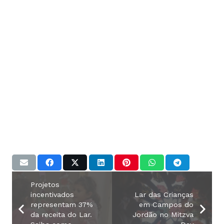
representam 37%
em Campos do
da receita do Lar.
Jordão no Mitzva
Saiba como
Day
participar.
Inscreva-se em nossa newsletter e
fique por dentro das novidades
Clique aqui para se inscrever